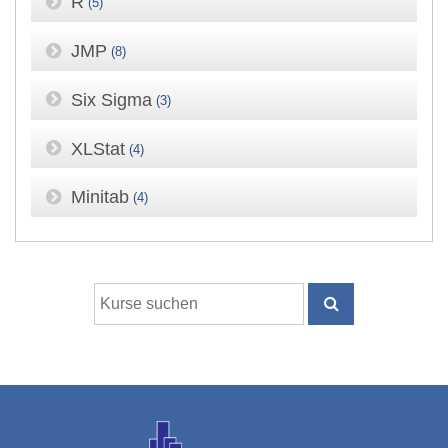
R
(5)
JMP
(8)
Six Sigma
(3)
XLStat
(4)
Minitab
(4)
Kurse suchen
KURSE SUCHE