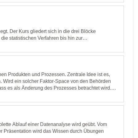
n für Zuverlässigkeitsanalysen veranschaulicht.
legt. Der Kurs gliedert sich in die drei Blöcke
e statistischen Verfahren bis hin zur
hmer sind nach dem Kurs in der Lage selbstständig
d zum Beispiel im
Kurs "Minitab - Einführung in die
satz der statistischen Verfahren.
tert. Auf den grundsätzlichen Umgang mit Minitab wird
ittelt.
n Produkten und Prozessen. Zentrale Idee ist es,
n. Wird ein solcher Faktor-Space von den Behörden
ass es als Änderung des Prozesses betrachtet wird.
ion von pharmazeutischen Produkten.
istische Versuchsplanung (Design of Experiments - DoE)
e welche Fragen Sie wann und mit welchen
reitgestellten Beispielen nachvollzogen und in der
omplette Ablauf einer Datenanalyse wird geübt. Vom
 der Präsentation wird das Wissen durch Übungen