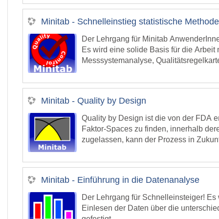
parametrische Modell und das proporti
Inhalt:
Minitab - Schnelleinstieg statistische Method
Einführung in die Zuverlässigkeitsan
Nichtparametrische Zuverlässigkeits
Der Lehrgang für Minitab AnwenderInnen
Parametrische Zuverlässigkeitsanal
Es wird eine solide Basis für die Arbeit 
Mit parametrischen Methoden die Zuv
Messsystemanalyse, Qualitätsregelkarte
Voraussetzungen:
Weiterverarbeitung des Output wird der
Teilnehmer sollten bereits ein grundle
Qualitätsstatistiken mit Minitab zu erst
Datenanalyse
" vermittelt.
Die mathematisch statistischen Grundla
Kursdauer:
Minitab - Quality by Design
in diesem Kurs nicht eingegangen. En
1 Tag
Quality by Design ist die von der FDA
Faktor-Spaces zu finden, innerhalb der
zugelassen, kann der Prozess in Zukunf
Damit eröffnet die Methodik von Quality
In diesem Kurs lernen Sie die Grundlag
stellt den wichtigsten Pfeiler bei de
Versuchsplänen beantworten können. In 
Minitab - Einführung in die Datenanalyse
statistischen Software Minitab abgebilde
Inhalte:
QbD und DoE
Der Lehrgang für Schnelleinsteiger! Es 
Statistische Werkzeuge: Hypothesen
Einlesen der Daten über die unterschie
Screening Designs: Identifizieren wi
gefestigt.