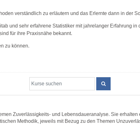
thoden verständlich zu erläutern und das Erlernte dann in der S
ab und sehr erfahrene Statistiker mit jahrelanger Erfahrung in 
nd für ihre Praxisnähe bekannt.
en zu können.
Kurse suchen
KURSE SUCHE
hemen Zuverlässigkeits- und Lebensdaueranalyse. Sie erhalten
tischen Methodik, jeweils mit Bezug zu den Themen Unzuverlässi
gsten Vorgehensweisen der Zuverlässigkeits- und Lebensdaueran