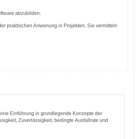
oftware abzubilden.
der praktischen Anwenung in Projekten. Sie vermitteln
N
 eine Einführung in grundlegende Konzepte der
gkeit, Zuverlässigkeit, bedingte Ausfallrate und
alyse vorgestellt: die Kaplan-Meier-Methode, das