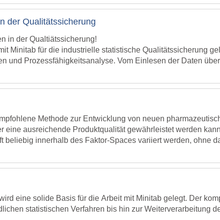
onale Hazard-Modell. Die Konzepte werden anhand von Beispiele
en der Qualitätssicherung
alyse
analyse
 in der Qualtiätssicherung!
yse
mit Minitab für die industrielle statistische Qualitätssicherung ge
erlässigkeit schätzen
n und Prozessfähigkeitsanalyse. Vom Einlesen der Daten über di
 gesamte Ablauf anhand von Beispielen dargestellt. Die Teilne
gendes Verständnis vom Arbeiten mit Minitab haben. Dieses wir
ellen. Dabei beherrschen die Teilnehmer auch den "richtigen" Ein
gen der einzelnen Verfahren werden in diesem Kurs nicht erläu
tsprechende Fähigkeit werden im
Minitab Einführungskurs
verm
 empfohlene Methode zur Entwicklung von neuen pharmazeutische
er eine ausreichende Produktqualität gewährleistet werden kan
t beliebig innerhalb des Faktor-Spaces variiert werden, ohne d
 by Design (QbD) eine völlig neue Flexibilität bei der Produkt
en der statistischen Versuchsplanung mit Minitab kennen. Stat
r systematischen Suche nach einem Design-Space dar. Lernen Si
diesem Kurs wird ein typischer QbD-Zyklus mit von der FDA be
t.
wird eine solide Basis für die Arbeit mit Minitab gelegt. Der k
tests und Regression
dlichen statistischen Verfahren bis hin zur Weiterverarbeitung
chtiger Faktoren